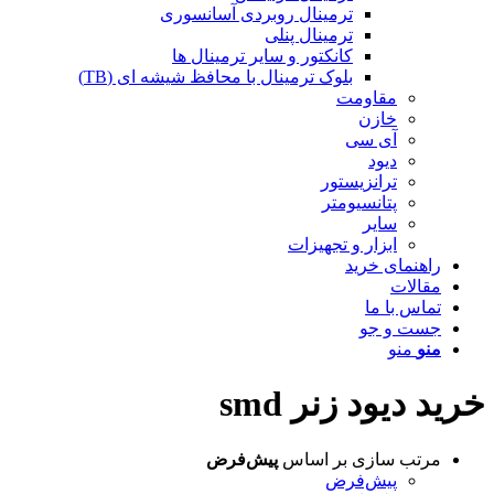
ترمینال روبردی آسانسوری
ترمینال پنلی
کانکتور و سایر ترمینال ها
بلوک ترمینال با محافظ شیشه ای (TB)
مقاومت
خازن
آی سی
دیود
ترانزیستور
پتانسیومتر
سایر
ابزار و تجهیزات
راهنمای خرید
مقالات
تماس با ما
جست و جو
منو
منو
خرید دیود زنر smd
مرتب سازی بر اساس
پیش‌فرض
پیش‌فرض