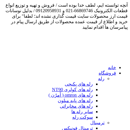
آنچه توانسته ایم، لطف خدا بوده است / فروش و تهیه و توزیع انواع
قطعات الکترونیک 66869746-021 و 09120958931 / بدلیل نوسانات
قیمت ارز محصولات سایت قیمت گذاری نشده اند؛ لطفا" برای
خرید و اطلاع از قیمت عمده محصولات از طریق ارسال پیام در
پیامرسان ها اقدام نمایید
خانه
فروشگاه
رله
رله های پکیجی
رله های کولری NT90
رله های omron ( اُمرُن )
رله های پایه میلون
رله های مخابراتی
سایر رله ها
سوکت رله
ترمینال
ترمینال فونیکس