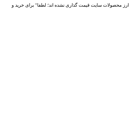
 و توزیع انواع قطعات الکترونیک 66869746-021 و 09120958931 / بدلیل نوسانات قیمت ارز محصولات سایت قیمت گذاری نشده اند؛ لطفا" برای خرید و