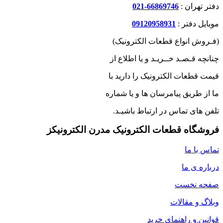
دفتر تهران :
66869746-021
موبایل دفتر :
09120958931
(فـروش انواع قطعات الکترونیک)
چنانچه قـصـد خــریـد و یا اطلاع از
قیمت قطعات الکترونیک را دارید با
ما از طریق پیامرسان ها و یا شماره
تلفن های تماس در ارتباط باشیـد.
فروشگاه قطعات الکترونیک مدرن الکترونیکز
تماس با ما
درباره ی ما
صفحه نخست
وبلاگ و مقالات
قوانین و راهنمای خرید