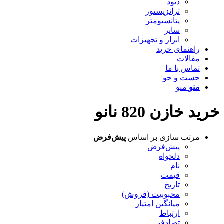
دیود
ترانزیستور
پتانسیومتر
سایر
ابزار و تجهیزات
راهنمای خرید
مقالات
تماس با ما
جست و جو
منو
منو
خرید خازن 820 نانو
مرتب سازی بر اساس
پیش‌فرض
پیش‌فرض
دلخواه
نام
قیمت
تاریخ
محبوبیت (فروش)
میانگین امتیاز
ارتباط
تصادفی