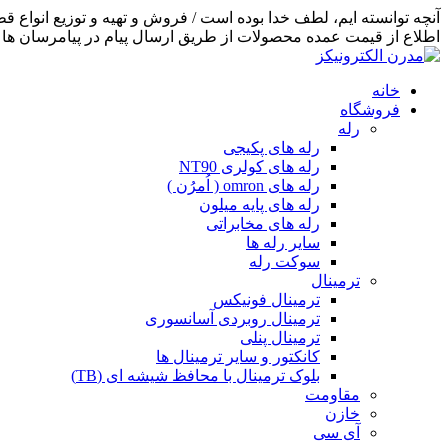
اطلاع از قیمت عمده محصولات از طریق ارسال پیام در پیامرسان ها اق
خانه
فروشگاه
رله
رله های پکیجی
رله های کولری NT90
رله های omron ( اُمرُن )
رله های پایه میلون
رله های مخابراتی
سایر رله ها
سوکت رله
ترمینال
ترمینال فونیکس
ترمینال روبردی آسانسوری
ترمینال پنلی
کانکتور و سایر ترمینال ها
بلوک ترمینال با محافظ شیشه ای (TB)
مقاومت
خازن
آی سی