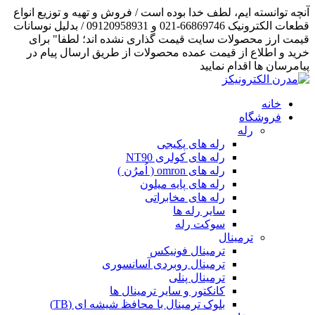
آنچه توانسته ایم، لطف خدا بوده است / فروش و تهیه و توزیع انواع
قطعات الکترونیک 66869746-021 و 09120958931 / بدلیل نوسانات
قیمت ارز محصولات سایت قیمت گذاری نشده اند؛ لطفا" برای
خرید و اطلاع از قیمت عمده محصولات از طریق ارسال پیام در
پیامرسان ها اقدام نمایید
خانه
فروشگاه
رله
رله های پکیجی
رله های کولری NT90
رله های omron ( اُمرُن )
رله های پایه میلون
رله های مخابراتی
سایر رله ها
سوکت رله
ترمینال
ترمینال فونیکس
ترمینال روبردی آسانسوری
ترمینال پنلی
کانکتور و سایر ترمینال ها
بلوک ترمینال با محافظ شیشه ای (TB)