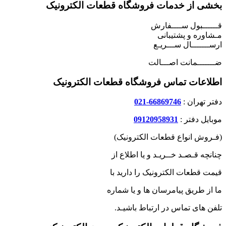
بخشی از خدمات فروشگاه قطعات الکترونیک
قــــــبول ســــفارش
مـشاوره و پشتیبانی
ارســـــــال ســـریـع
ضـــــــمانت اصـــالت
اطلاعات تماس فروشگاه قطعات الکترونیک
دفتر تهران :
66869746-021
موبایل دفتر :
09120958931
(فـروش انواع قطعات الکترونیک)
چنانچه قـصـد خــریـد و یا اطلاع از
قیمت قطعات الکترونیک را دارید با
ما از طریق پیامرسان ها و یا شماره
تلفن های تماس در ارتباط باشیـد.