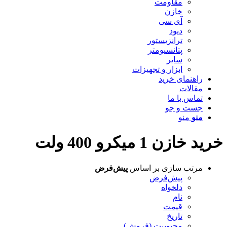
مقاومت
خازن
آی سی
دیود
ترانزیستور
پتانسیومتر
سایر
ابزار و تجهیزات
راهنمای خرید
مقالات
تماس با ما
جست و جو
منو
منو
خرید خازن 1 میکرو 400 ولت
مرتب سازی بر اساس
پیش‌فرض
پیش‌فرض
دلخواه
نام
قیمت
تاریخ
محبوبیت (فروش)