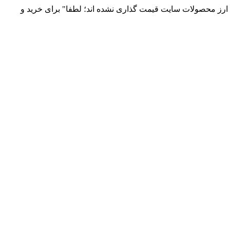
 و توزیع انواع قطعات الکترونیک 66869746-021 و 09120958931 / بدلیل نوسانات قیمت ارز محصولات سایت قیمت گذاری نشده اند؛ لطفا" برای خرید و