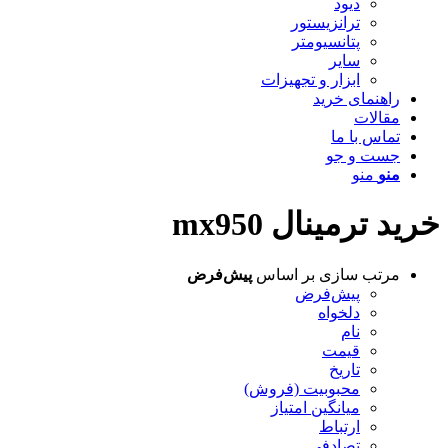
دیود
ترانزیستور
پتانسیومتر
سایر
ابزار و تجهیزات
راهنمای خرید
مقالات
تماس با ما
جست و جو
منو
منو
خرید ترمینال mx950
مرتب سازی بر اساس
پیش‌فرض
پیش‌فرض
دلخواه
نام
قیمت
تاریخ
محبوبیت (فروش)
میانگین امتیاز
ارتباط
تصادفی