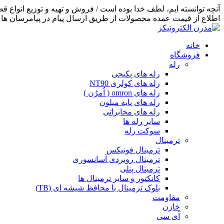
اطلاع از قیمت عمده محصولات از طریق ارسال پیام در پیامرسان ها اق
خانه
فروشگاه
رله
رله های پکیجی
رله های کولری NT90
رله های omron ( اُمرُن )
رله های پایه میلون
رله های مخابراتی
سایر رله ها
سوکت رله
ترمینال
ترمینال فونیکس
ترمینال روبردی آسانسوری
ترمینال پنلی
کانکتور و سایر ترمینال ها
بلوک ترمینال با محافظ شیشه ای (TB)
مقاومت
خازن
آی سی