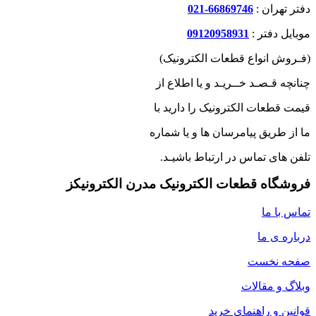
دفتر تهران :
66869746-021
موبایل دفتر :
09120958931
(فـروش انواع قطعات الکترونیک)
چنانچه قـصـد خــریـد و یا اطلاع از
قیمت قطعات الکترونیک را دارید با
ما از طریق پیامرسان ها و یا شماره
تلفن های تماس در ارتباط باشیـد.
فروشگاه قطعات الکترونیک مدرن الکترونیکز
تماس با ما
درباره ی ما
صفحه نخست
وبلاگ و مقالات
قوانین و راهنمای خرید