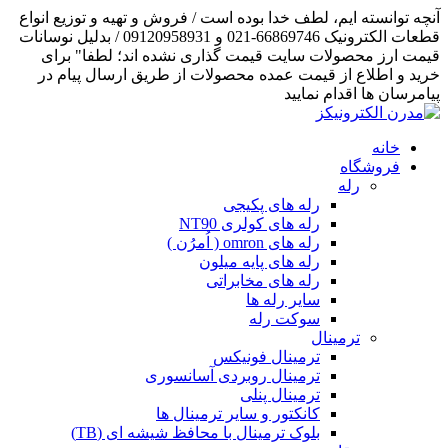
آنچه توانسته ایم، لطف خدا بوده است / فروش و تهیه و توزیع انواع
قطعات الکترونیک 66869746-021 و 09120958931 / بدلیل نوسانات
قیمت ارز محصولات سایت قیمت گذاری نشده اند؛ لطفا" برای
خرید و اطلاع از قیمت عمده محصولات از طریق ارسال پیام در
پیامرسان ها اقدام نمایید
خانه
فروشگاه
رله
رله های پکیجی
رله های کولری NT90
رله های omron ( اُمرُن )
رله های پایه میلون
رله های مخابراتی
سایر رله ها
سوکت رله
ترمینال
ترمینال فونیکس
ترمینال روبردی آسانسوری
ترمینال پنلی
کانکتور و سایر ترمینال ها
بلوک ترمینال با محافظ شیشه ای (TB)