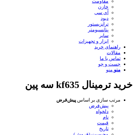
مقاومت
خازن
آی سی
دیود
ترانزیستور
پتانسیومتر
سایر
ابزار و تجهیزات
راهنمای خرید
مقالات
تماس با ما
جست و جو
منو
منو
خرید ترمینال kf635 سه پین
مرتب سازی بر اساس
پیش‌فرض
پیش‌فرض
دلخواه
نام
قیمت
تاریخ
محبوبیت (فروش)