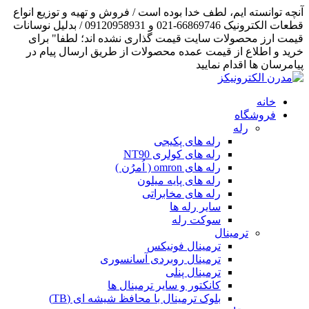
آنچه توانسته ایم، لطف خدا بوده است / فروش و تهیه و توزیع انواع
قطعات الکترونیک 66869746-021 و 09120958931 / بدلیل نوسانات
قیمت ارز محصولات سایت قیمت گذاری نشده اند؛ لطفا" برای
خرید و اطلاع از قیمت عمده محصولات از طریق ارسال پیام در
پیامرسان ها اقدام نمایید
خانه
فروشگاه
رله
رله های پکیجی
رله های کولری NT90
رله های omron ( اُمرُن )
رله های پایه میلون
رله های مخابراتی
سایر رله ها
سوکت رله
ترمینال
ترمینال فونیکس
ترمینال روبردی آسانسوری
ترمینال پنلی
کانکتور و سایر ترمینال ها
بلوک ترمینال با محافظ شیشه ای (TB)