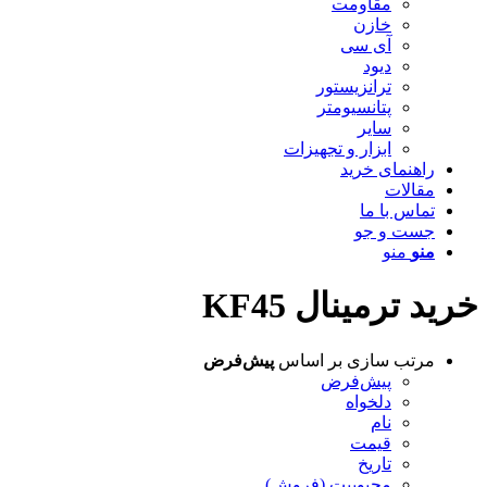
مقاومت
خازن
آی سی
دیود
ترانزیستور
پتانسیومتر
سایر
ابزار و تجهیزات
راهنمای خرید
مقالات
تماس با ما
جست و جو
منو
منو
خرید ترمینال KF45
مرتب سازی بر اساس
پیش‌فرض
پیش‌فرض
دلخواه
نام
قیمت
تاریخ
محبوبیت (فروش)