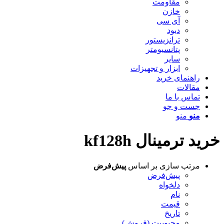
مقاومت
خازن
آی سی
دیود
ترانزیستور
پتانسیومتر
سایر
ابزار و تجهیزات
راهنمای خرید
مقالات
تماس با ما
جست و جو
منو
منو
خرید ترمینال kf128h
مرتب سازی بر اساس
پیش‌فرض
پیش‌فرض
دلخواه
نام
قیمت
تاریخ
محبوبیت (فروش)