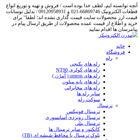
آنچه توانسته ایم، لطف خدا بوده است / فروش و تهیه و توزیع انواع
قطعات الکترونیک 66869746-021 و 09120958931 / بدلیل نوسانات
قیمت ارز محصولات سایت قیمت گذاری نشده اند؛ لطفا" برای
خرید و اطلاع از قیمت عمده محصولات از طریق ارسال پیام در
پیامرسان ها اقدام نمایید
خانه
فروشگاه
رله
رله های پکیجی
رله های کولری NT90
رله های omron ( اُمرُن )
رله های پایه میلون
رله های مخابراتی
سایر رله ها
سوکت رله
ترمینال
ترمینال فونیکس
ترمینال روبردی آسانسوری
ترمینال پنلی
کانکتور و سایر ترمینال ها
بلوک ترمینال با محافظ شیشه ای (TB)