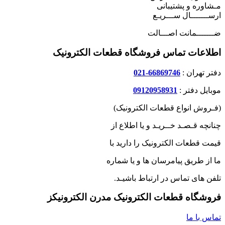
مـشاوره و پشتیبانی
ارســـــــال ســـریـع
ضـــــــمانت اصـــالت
اطلاعات تماس فروشگاه قطعات الکترونیک
دفتر تهران :
66869746-021
موبایل دفتر :
09120958931
(فـروش انواع قطعات الکترونیک)
چنانچه قـصـد خــریـد و یا اطلاع از
قیمت قطعات الکترونیک را دارید با
ما از طریق پیامرسان ها و یا شماره
تلفن های تماس در ارتباط باشیـد.
فروشگاه قطعات الکترونیک مدرن الکترونیکز
تماس با ما