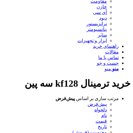
مقاومت
خازن
آی سی
دیود
ترانزیستور
پتانسیومتر
سایر
ابزار و تجهیزات
راهنمای خرید
مقالات
تماس با ما
جست و جو
منو
منو
خرید ترمینال kf128 سه پین
مرتب سازی بر اساس
پیش‌فرض
پیش‌فرض
دلخواه
نام
قیمت
تاریخ
محبوبیت (فروش)