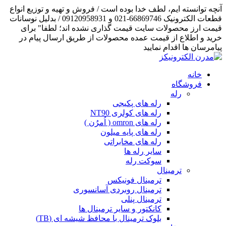
آنچه توانسته ایم، لطف خدا بوده است / فروش و تهیه و توزیع انواع
قطعات الکترونیک 66869746-021 و 09120958931 / بدلیل نوسانات
قیمت ارز محصولات سایت قیمت گذاری نشده اند؛ لطفا" برای
خرید و اطلاع از قیمت عمده محصولات از طریق ارسال پیام در
پیامرسان ها اقدام نمایید
خانه
فروشگاه
رله
رله های پکیجی
رله های کولری NT90
رله های omron ( اُمرُن )
رله های پایه میلون
رله های مخابراتی
سایر رله ها
سوکت رله
ترمینال
ترمینال فونیکس
ترمینال روبردی آسانسوری
ترمینال پنلی
کانکتور و سایر ترمینال ها
بلوک ترمینال با محافظ شیشه ای (TB)