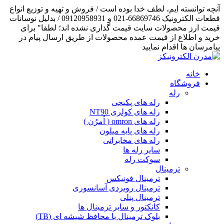
آنچه توانسته ایم، لطف خدا بوده است / فروش و تهیه و توزیع انواع
قطعات الکترونیک 66869746-021 و 09120958931 / بدلیل نوسانات
قیمت ارز محصولات سایت قیمت گذاری نشده اند؛ لطفا" برای
خرید و اطلاع از قیمت عمده محصولات از طریق ارسال پیام در
پیامرسان ها اقدام نمایید
خانه
فروشگاه
رله
رله های پکیجی
رله های کولری NT90
رله های omron ( اُمرُن )
رله های پایه میلون
رله های مخابراتی
سایر رله ها
سوکت رله
ترمینال
ترمینال فونیکس
ترمینال روبردی آسانسوری
ترمینال پنلی
کانکتور و سایر ترمینال ها
بلوک ترمینال با محافظ شیشه ای (TB)