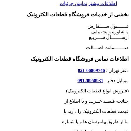
اطلاعات بیشتر
نمایش جزئیات
بخشی از خدمات فروشگاه قطعات الکترونیک
قــــــبول ســــفارش
مـشاوره و پشتیبانی
ارســـــــال ســـریـع
ضـــــــمانت اصـــالت
اطلاعات تماس فروشگاه قطعات الکترونیک
دفتر تهران :
66869746-021
موبایل دفتر :
09120958931
(فـروش انواع قطعات الکترونیک)
چنانچه قـصـد خــریـد و یا اطلاع از
قیمت قطعات الکترونیک را دارید با
ما از طریق پیامرسان ها و یا شماره