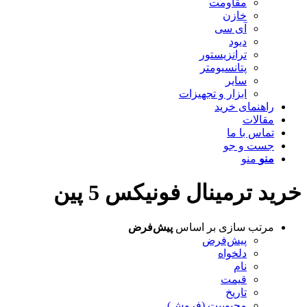
مقاومت
خازن
آی سی
دیود
ترانزیستور
پتانسیومتر
سایر
ابزار و تجهیزات
راهنمای خرید
مقالات
تماس با ما
جست و جو
منو
منو
خرید ترمینال فونیکس 5 پین
مرتب سازی بر اساس
پیش‌فرض
پیش‌فرض
دلخواه
نام
قیمت
تاریخ
محبوبیت (فروش)