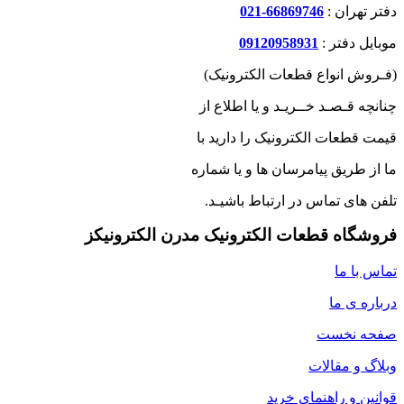
دفتر تهران :
66869746-021
موبایل دفتر :
09120958931
(فـروش انواع قطعات الکترونیک)
چنانچه قـصـد خــریـد و یا اطلاع از
قیمت قطعات الکترونیک را دارید با
ما از طریق پیامرسان ها و یا شماره
تلفن های تماس در ارتباط باشیـد.
فروشگاه قطعات الکترونیک مدرن الکترونیکز
تماس با ما
درباره ی ما
صفحه نخست
وبلاگ و مقالات
قوانین و راهنمای خرید