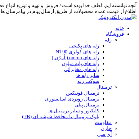
اطلاع از قیمت عمده محصولات از طریق ارسال پیام در پیامرسان ها اق
خانه
فروشگاه
رله
رله های پکیجی
رله های کولری NT90
رله های omron ( اُمرُن )
رله های پایه میلون
رله های مخابراتی
سایر رله ها
سوکت رله
ترمینال
ترمینال فونیکس
ترمینال روبردی آسانسوری
ترمینال پنلی
کانکتور و سایر ترمینال ها
بلوک ترمینال با محافظ شیشه ای (TB)
مقاومت
خازن
آی سی