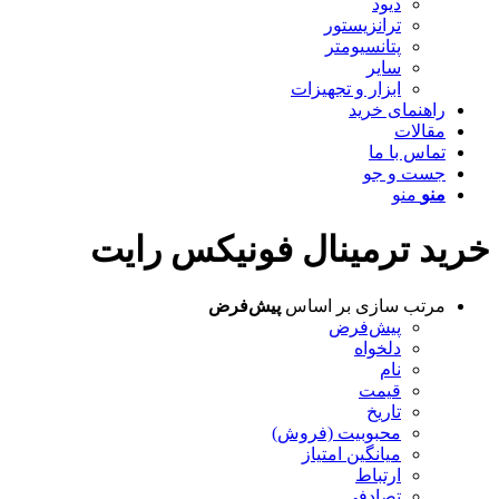
دیود
ترانزیستور
پتانسیومتر
سایر
ابزار و تجهیزات
راهنمای خرید
مقالات
تماس با ما
جست و جو
منو
منو
خرید ترمینال فونیکس رایت
مرتب سازی بر اساس
پیش‌فرض
پیش‌فرض
دلخواه
نام
قیمت
تاریخ
محبوبیت (فروش)
میانگین امتیاز
ارتباط
تصادفی