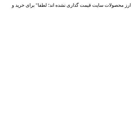
 و توزیع انواع قطعات الکترونیک 66869746-021 و 09120958931 / بدلیل نوسانات قیمت ارز محصولات سایت قیمت گذاری نشده اند؛ لطفا" برای خرید و