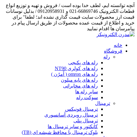
آنچه توانسته ایم، لطف خدا بوده است / فروش و تهیه و توزیع انواع
قطعات الکترونیک 66869746-021 و 09120958931 / بدلیل نوسانات
قیمت ارز محصولات سایت قیمت گذاری نشده اند؛ لطفا" برای
خرید و اطلاع از قیمت عمده محصولات از طریق ارسال پیام در
پیامرسان ها اقدام نمایید
خانه
فروشگاه
رله
رله های پکیجی
رله های کولری NT90
رله های omron ( اُمرُن )
رله های پایه میلون
رله های مخابراتی
سایر رله ها
سوکت رله
ترمینال
ترمینال فونیکس
ترمینال روبردی آسانسوری
ترمینال پنلی
کانکتور و سایر ترمینال ها
بلوک ترمینال با محافظ شیشه ای (TB)