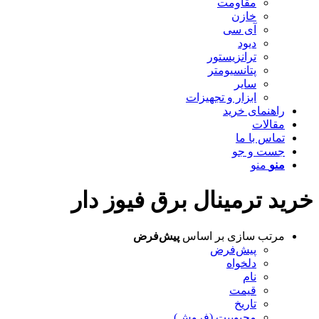
مقاومت
خازن
آی سی
دیود
ترانزیستور
پتانسیومتر
سایر
ابزار و تجهیزات
راهنمای خرید
مقالات
تماس با ما
جست و جو
منو
منو
خرید ترمینال برق فیوز دار
مرتب سازی بر اساس
پیش‌فرض
پیش‌فرض
دلخواه
نام
قیمت
تاریخ
محبوبیت (فروش)