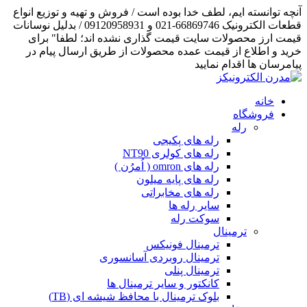
آنچه توانسته ایم، لطف خدا بوده است / فروش و تهیه و توزیع انواع
قطعات الکترونیک 66869746-021 و 09120958931 / بدلیل نوسانات
قیمت ارز محصولات سایت قیمت گذاری نشده اند؛ لطفا" برای
خرید و اطلاع از قیمت عمده محصولات از طریق ارسال پیام در
پیامرسان ها اقدام نمایید
خانه
فروشگاه
رله
رله های پکیجی
رله های کولری NT90
رله های omron ( اُمرُن )
رله های پایه میلون
رله های مخابراتی
سایر رله ها
سوکت رله
ترمینال
ترمینال فونیکس
ترمینال روبردی آسانسوری
ترمینال پنلی
کانکتور و سایر ترمینال ها
بلوک ترمینال با محافظ شیشه ای (TB)