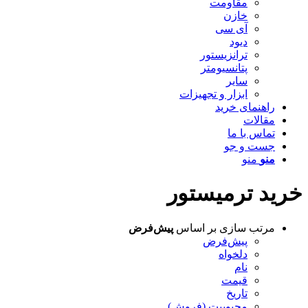
مقاومت
خازن
آی سی
دیود
ترانزیستور
پتانسیومتر
سایر
ابزار و تجهیزات
راهنمای خرید
مقالات
تماس با ما
جست و جو
منو
منو
خرید ترمیستور
مرتب سازی بر اساس
پیش‌فرض
پیش‌فرض
دلخواه
نام
قیمت
تاریخ
محبوبیت (فروش)