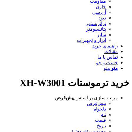
مقاومت
خازن
آی سی
دیود
ترانزیستور
پتانسیومتر
سایر
ابزار و تجهیزات
راهنمای خرید
مقالات
تماس با ما
جست و جو
منو
منو
خرید ترموستات XH-W3001
مرتب سازی بر اساس
پیش‌فرض
پیش‌فرض
دلخواه
نام
قیمت
تاریخ
محبوبیت (فروش)