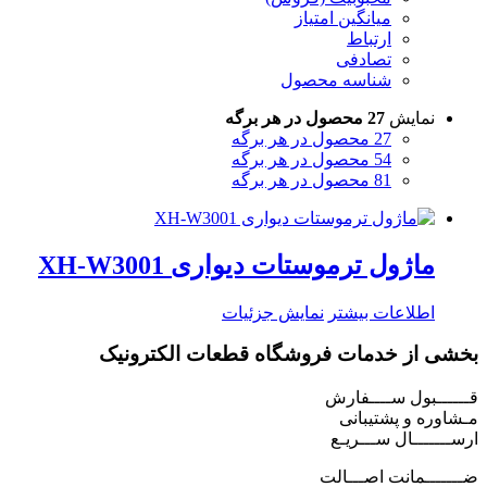
میانگین امتیاز
ارتباط
تصادفی
شناسه محصول
نمایش
27 محصول در هر برگه
27 محصول در هر برگه
54 محصول در هر برگه
81 محصول در هر برگه
ماژول ترموستات دیواری XH-W3001
اطلاعات بیشتر
نمایش جزئیات
بخشی از خدمات فروشگاه قطعات الکترونیک
قــــــبول ســــفارش
مـشاوره و پشتیبانی
ارســـــــال ســـریـع
ضـــــــمانت اصـــالت