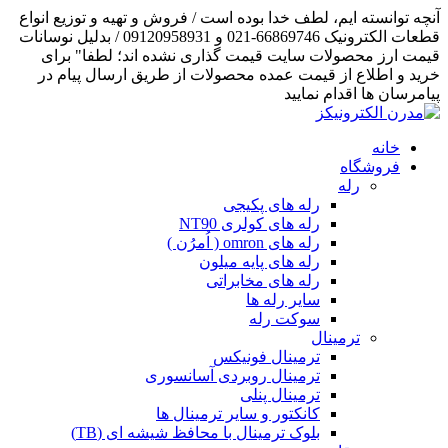
آنچه توانسته ایم، لطف خدا بوده است / فروش و تهیه و توزیع انواع
قطعات الکترونیک 66869746-021 و 09120958931 / بدلیل نوسانات
قیمت ارز محصولات سایت قیمت گذاری نشده اند؛ لطفا" برای
خرید و اطلاع از قیمت عمده محصولات از طریق ارسال پیام در
پیامرسان ها اقدام نمایید
خانه
فروشگاه
رله
رله های پکیجی
رله های کولری NT90
رله های omron ( اُمرُن )
رله های پایه میلون
رله های مخابراتی
سایر رله ها
سوکت رله
ترمینال
ترمینال فونیکس
ترمینال روبردی آسانسوری
ترمینال پنلی
کانکتور و سایر ترمینال ها
بلوک ترمینال با محافظ شیشه ای (TB)