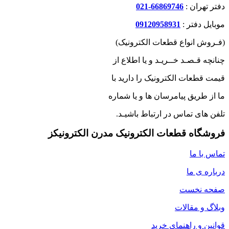
دفتر تهران :
66869746-021
موبایل دفتر :
09120958931
(فـروش انواع قطعات الکترونیک)
چنانچه قـصـد خــریـد و یا اطلاع از
قیمت قطعات الکترونیک را دارید با
ما از طریق پیامرسان ها و یا شماره
تلفن های تماس در ارتباط باشیـد.
فروشگاه قطعات الکترونیک مدرن الکترونیکز
تماس با ما
درباره ی ما
صفحه نخست
وبلاگ و مقالات
قوانین و راهنمای خرید