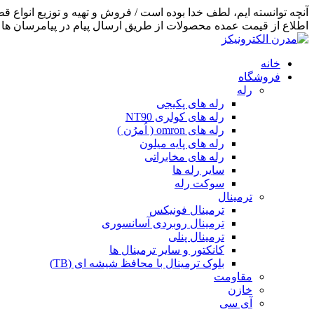
اطلاع از قیمت عمده محصولات از طریق ارسال پیام در پیامرسان ها اق
خانه
فروشگاه
رله
رله های پکیجی
رله های کولری NT90
رله های omron ( اُمرُن )
رله های پایه میلون
رله های مخابراتی
سایر رله ها
سوکت رله
ترمینال
ترمینال فونیکس
ترمینال روبردی آسانسوری
ترمینال پنلی
کانکتور و سایر ترمینال ها
بلوک ترمینال با محافظ شیشه ای (TB)
مقاومت
خازن
آی سی