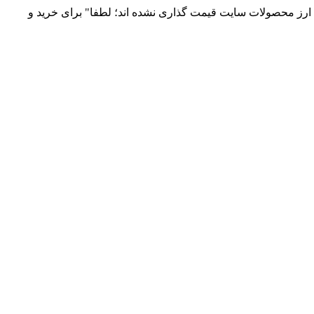
 و توزیع انواع قطعات الکترونیک 66869746-021 و 09120958931 / بدلیل نوسانات قیمت ارز محصولات سایت قیمت گذاری نشده اند؛ لطفا" برای خرید و