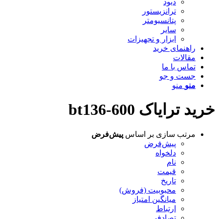
دیود
ترانزیستور
پتانسیومتر
سایر
ابزار و تجهیزات
راهنمای خرید
مقالات
تماس با ما
جست و جو
منو
منو
خرید ترایاک bt136-600
مرتب سازی بر اساس
پیش‌فرض
پیش‌فرض
دلخواه
نام
قیمت
تاریخ
محبوبیت (فروش)
میانگین امتیاز
ارتباط
تصادفی