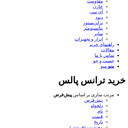
مقاومت
خازن
آی سی
دیود
ترانزیستور
پتانسیومتر
سایر
ابزار و تجهیزات
راهنمای خرید
مقالات
تماس با ما
جست و جو
منو
منو
خرید ترانس پالس
مرتب سازی بر اساس
پیش‌فرض
پیش‌فرض
دلخواه
نام
قیمت
تاریخ
محبوبیت (فروش)