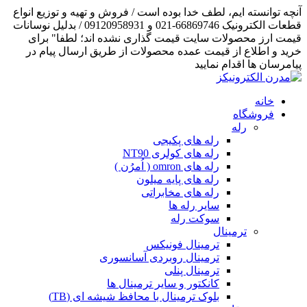
آنچه توانسته ایم، لطف خدا بوده است / فروش و تهیه و توزیع انواع
قطعات الکترونیک 66869746-021 و 09120958931 / بدلیل نوسانات
قیمت ارز محصولات سایت قیمت گذاری نشده اند؛ لطفا" برای
خرید و اطلاع از قیمت عمده محصولات از طریق ارسال پیام در
پیامرسان ها اقدام نمایید
خانه
فروشگاه
رله
رله های پکیجی
رله های کولری NT90
رله های omron ( اُمرُن )
رله های پایه میلون
رله های مخابراتی
سایر رله ها
سوکت رله
ترمینال
ترمینال فونیکس
ترمینال روبردی آسانسوری
ترمینال پنلی
کانکتور و سایر ترمینال ها
بلوک ترمینال با محافظ شیشه ای (TB)