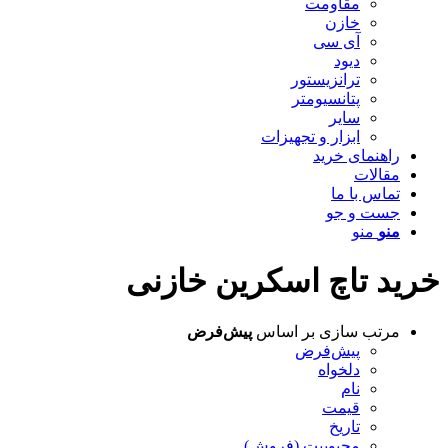
مقاومت
خازن
آی سی
دیود
ترانزیستور
پتانسیومتر
سایر
ابزار و تجهیزات
راهنمای خرید
مقالات
تماس با ما
جست و جو
منو
منو
خرید تاچ اسکرین خازنی
مرتب سازی بر اساس
پیش‌فرض
پیش‌فرض
دلخواه
نام
قیمت
تاریخ
محبوبیت (فروش)