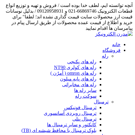
آنچه توانسته ایم، لطف خدا بوده است / فروش و تهیه و توزیع انواع
قطعات الکترونیک 66869746-021 و 09120958931 / بدلیل نوسانات
قیمت ارز محصولات سایت قیمت گذاری نشده اند؛ لطفا" برای
خرید و اطلاع از قیمت عمده محصولات از طریق ارسال پیام در
پیامرسان ها اقدام نمایید
خانه
فروشگاه
رله
رله های پکیجی
رله های کولری NT90
رله های omron ( اُمرُن )
رله های پایه میلون
رله های مخابراتی
سایر رله ها
سوکت رله
ترمینال
ترمینال فونیکس
ترمینال روبردی آسانسوری
ترمینال پنلی
کانکتور و سایر ترمینال ها
بلوک ترمینال با محافظ شیشه ای (TB)