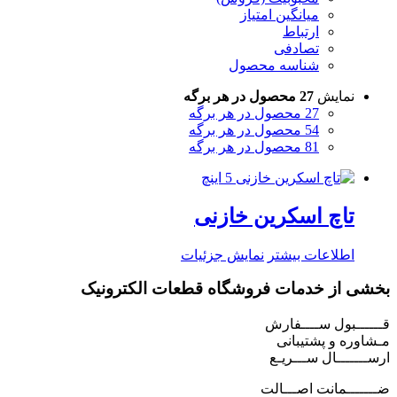
میانگین امتیاز
ارتباط
تصادفی
شناسه محصول
نمایش
27 محصول در هر برگه
27 محصول در هر برگه
54 محصول در هر برگه
81 محصول در هر برگه
تاچ اسکرین خازنی
اطلاعات بیشتر
نمایش جزئیات
بخشی از خدمات فروشگاه قطعات الکترونیک
قــــــبول ســــفارش
مـشاوره و پشتیبانی
ارســـــــال ســـریـع
ضـــــــمانت اصـــالت