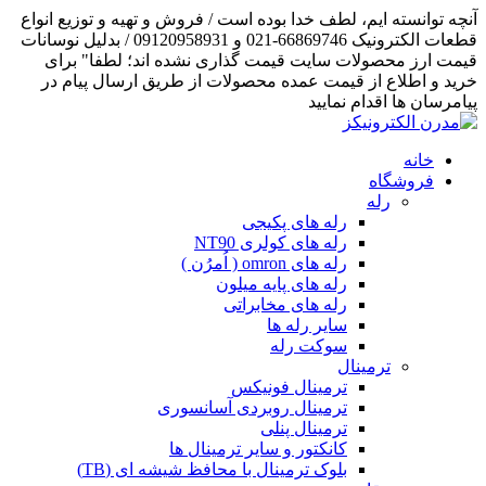
آنچه توانسته ایم، لطف خدا بوده است / فروش و تهیه و توزیع انواع
قطعات الکترونیک 66869746-021 و 09120958931 / بدلیل نوسانات
قیمت ارز محصولات سایت قیمت گذاری نشده اند؛ لطفا" برای
خرید و اطلاع از قیمت عمده محصولات از طریق ارسال پیام در
پیامرسان ها اقدام نمایید
خانه
فروشگاه
رله
رله های پکیجی
رله های کولری NT90
رله های omron ( اُمرُن )
رله های پایه میلون
رله های مخابراتی
سایر رله ها
سوکت رله
ترمینال
ترمینال فونیکس
ترمینال روبردی آسانسوری
ترمینال پنلی
کانکتور و سایر ترمینال ها
بلوک ترمینال با محافظ شیشه ای (TB)