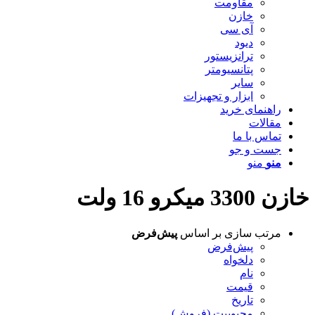
مقاومت
خازن
آی سی
دیود
ترانزیستور
پتانسیومتر
سایر
ابزار و تجهیزات
راهنمای خرید
مقالات
تماس با ما
جست و جو
منو
منو
خازن 3300 میکرو 16 ولت
مرتب سازی بر اساس
پیش‌فرض
پیش‌فرض
دلخواه
نام
قیمت
تاریخ
محبوبیت (فروش)