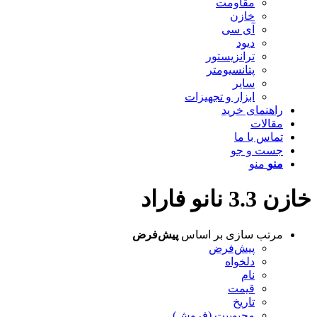
مقاومت
خازن
آی سی
دیود
ترانزیستور
پتانسیومتر
سایر
ابزار و تجهیزات
راهنمای خرید
مقالات
تماس با ما
جست و جو
منو
منو
خازن 3.3 نانو فاراد
مرتب سازی بر اساس
پیش‌فرض
پیش‌فرض
دلخواه
نام
قیمت
تاریخ
محبوبیت (فروش)