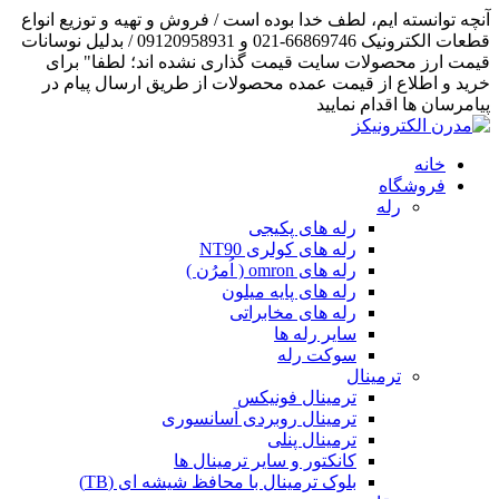
آنچه توانسته ایم، لطف خدا بوده است / فروش و تهیه و توزیع انواع
قطعات الکترونیک 66869746-021 و 09120958931 / بدلیل نوسانات
قیمت ارز محصولات سایت قیمت گذاری نشده اند؛ لطفا" برای
خرید و اطلاع از قیمت عمده محصولات از طریق ارسال پیام در
پیامرسان ها اقدام نمایید
خانه
فروشگاه
رله
رله های پکیجی
رله های کولری NT90
رله های omron ( اُمرُن )
رله های پایه میلون
رله های مخابراتی
سایر رله ها
سوکت رله
ترمینال
ترمینال فونیکس
ترمینال روبردی آسانسوری
ترمینال پنلی
کانکتور و سایر ترمینال ها
بلوک ترمینال با محافظ شیشه ای (TB)