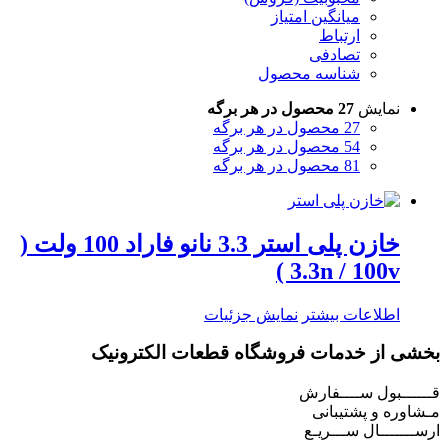
میانگین امتیاز
ارتباط
تصادفی
شناسه محصول
نمایش
27 محصول در هر برگه
27 محصول در هر برگه
54 محصول در هر برگه
81 محصول در هر برگه
خازن پلی استر 3.3 نانو فاراد 100 ولت (
3.3n / 100v )
اطلاعات بیشتر
نمایش جزئیات
بخشی از خدمات فروشگاه قطعات الکترونیک
قــــــبول ســــفارش
مـشاوره و پشتیبانی
ارســـــــال ســـریـع