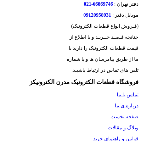
دفتر تهران :
66869746-021
موبایل دفتر :
09120958931
(فـروش انواع قطعات الکترونیک)
چنانچه قـصـد خــریـد و یا اطلاع از
قیمت قطعات الکترونیک را دارید با
ما از طریق پیامرسان ها و یا شماره
تلفن های تماس در ارتباط باشیـد.
فروشگاه قطعات الکترونیک مدرن الکترونیکز
تماس با ما
درباره ی ما
صفحه نخست
وبلاگ و مقالات
قوانین و راهنمای خرید