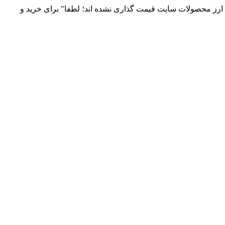
 و توزیع انواع قطعات الکترونیک 66869746-021 و 09120958931 / بدلیل نوسانات قیمت ارز محصولات سایت قیمت گذاری نشده اند؛ لطفا" برای خرید و