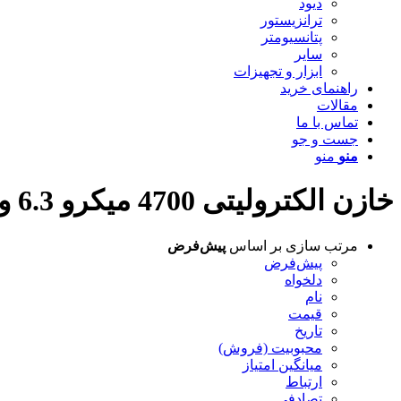
دیود
ترانزیستور
پتانسیومتر
سایر
ابزار و تجهیزات
راهنمای خرید
مقالات
تماس با ما
جست و جو
منو
منو
خازن الکترولیتی 4700 میکرو 6.3 ولت
مرتب سازی بر اساس
پیش‌فرض
پیش‌فرض
دلخواه
نام
قیمت
تاریخ
محبوبیت (فروش)
میانگین امتیاز
ارتباط
تصادفی