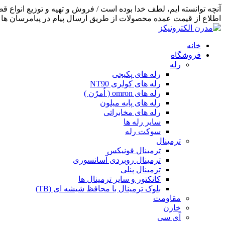
اطلاع از قیمت عمده محصولات از طریق ارسال پیام در پیامرسان ها اق
خانه
فروشگاه
رله
رله های پکیجی
رله های کولری NT90
رله های omron ( اُمرُن )
رله های پایه میلون
رله های مخابراتی
سایر رله ها
سوکت رله
ترمینال
ترمینال فونیکس
ترمینال روبردی آسانسوری
ترمینال پنلی
کانکتور و سایر ترمینال ها
بلوک ترمینال با محافظ شیشه ای (TB)
مقاومت
خازن
آی سی