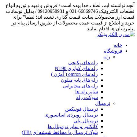
آنچه توانسته ایم، لطف خدا بوده است / فروش و تهیه و توزیع انواع
قطعات الکترونیک 66869746-021 و 09120958931 / بدلیل نوسانات
قیمت ارز محصولات سایت قیمت گذاری نشده اند؛ لطفا" برای
خرید و اطلاع از قیمت عمده محصولات از طریق ارسال پیام در
پیامرسان ها اقدام نمایید
خانه
فروشگاه
رله
رله های پکیجی
رله های کولری NT90
رله های omron ( اُمرُن )
رله های پایه میلون
رله های مخابراتی
سایر رله ها
سوکت رله
ترمینال
ترمینال فونیکس
ترمینال روبردی آسانسوری
ترمینال پنلی
کانکتور و سایر ترمینال ها
بلوک ترمینال با محافظ شیشه ای (TB)