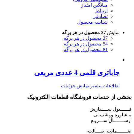
میانگین امتیاز
ارتباط
تصادفی
شناسه محصول
نمایش
27 محصول در هر برگه
27 محصول در هر برگه
54 محصول در هر برگه
81 محصول در هر برگه
جاباتری قلمی 4 عددی مربعی
اطلاعات بیشتر
نمایش جزئیات
بخشی از خدمات فروشگاه قطعات الکترونیک
قــــــبول ســــفارش
مـشاوره و پشتیبانی
ارســـــــال ســـریـع
ضـــــــمانت اصـــالت