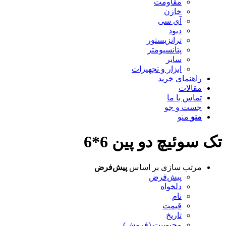
مقاومت
خازن
آی سی
دیود
ترانزیستور
پتانسیومتر
سایر
ابزار و تجهیزات
راهنمای خرید
مقالات
تماس با ما
جست و جو
منو
منو
تک سوئیچ دو پین 6*6
مرتب سازی بر اساس
پیش‌فرض
پیش‌فرض
دلخواه
نام
قیمت
تاریخ
محبوبیت (فروش)