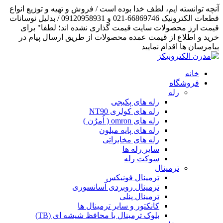
آنچه توانسته ایم، لطف خدا بوده است / فروش و تهیه و توزیع انواع
قطعات الکترونیک 66869746-021 و 09120958931 / بدلیل نوسانات
قیمت ارز محصولات سایت قیمت گذاری نشده اند؛ لطفا" برای
خرید و اطلاع از قیمت عمده محصولات از طریق ارسال پیام در
پیامرسان ها اقدام نمایید
خانه
فروشگاه
رله
رله های پکیجی
رله های کولری NT90
رله های omron ( اُمرُن )
رله های پایه میلون
رله های مخابراتی
سایر رله ها
سوکت رله
ترمینال
ترمینال فونیکس
ترمینال روبردی آسانسوری
ترمینال پنلی
کانکتور و سایر ترمینال ها
بلوک ترمینال با محافظ شیشه ای (TB)