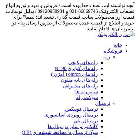
آنچه توانسته ایم، لطف خدا بوده است / فروش و تهیه و توزیع انواع
قطعات الکترونیک 66869746-021 و 09120958931 / بدلیل نوسانات
قیمت ارز محصولات سایت قیمت گذاری نشده اند؛ لطفا" برای
خرید و اطلاع از قیمت عمده محصولات از طریق ارسال پیام در
پیامرسان ها اقدام نمایید
خانه
فروشگاه
رله
رله های پکیجی
رله های کولری NT90
رله های omron ( اُمرُن )
رله های پایه میلون
رله های مخابراتی
سایر رله ها
سوکت رله
ترمینال
ترمینال فونیکس
ترمینال روبردی آسانسوری
ترمینال پنلی
کانکتور و سایر ترمینال ها
بلوک ترمینال با محافظ شیشه ای (TB)