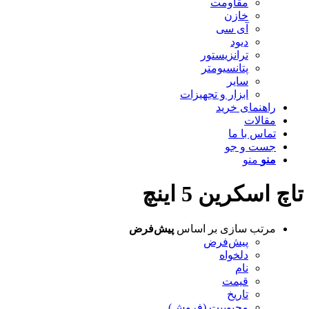
مقاومت
خازن
آی سی
دیود
ترانزیستور
پتانسیومتر
سایر
ابزار و تجهیزات
راهنمای خرید
مقالات
تماس با ما
جست و جو
منو
منو
تاچ اسکرین 5 اینچ
مرتب سازی بر اساس
پیش‌فرض
پیش‌فرض
دلخواه
نام
قیمت
تاریخ
محبوبیت (فروش)