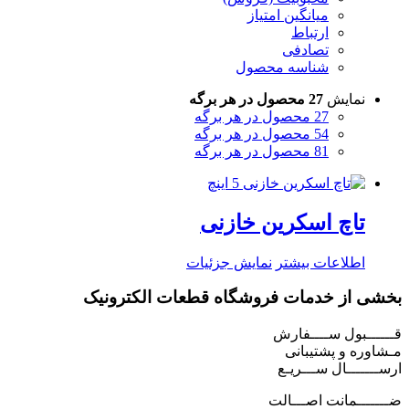
میانگین امتیاز
ارتباط
تصادفی
شناسه محصول
نمایش
27 محصول در هر برگه
27 محصول در هر برگه
54 محصول در هر برگه
81 محصول در هر برگه
تاچ اسکرین خازنی
اطلاعات بیشتر
نمایش جزئیات
بخشی از خدمات فروشگاه قطعات الکترونیک
قــــــبول ســــفارش
مـشاوره و پشتیبانی
ارســـــــال ســـریـع
ضـــــــمانت اصـــالت