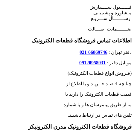
قــــــبول ســــفارش
مـشاوره و پشتیبانی
ارســـــــال ســـریـع
ضـــــــمانت اصـــالت
اطلاعات تماس فروشگاه قطعات الکترونیک
دفتر تهران :
66869746-021
موبایل دفتر :
09120958931
(فـروش انواع قطعات الکترونیک)
چنانچه قـصـد خــریـد و یا اطلاع از
قیمت قطعات الکترونیک را دارید با
ما از طریق پیامرسان ها و یا شماره
تلفن های تماس در ارتباط باشیـد.
فروشگاه قطعات الکترونیک مدرن الکترونیکز