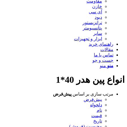
مقاومت
خازن
آی سی
دیود
ترانزیستور
پتانسیومتر
سایر
ابزار و تجهیزات
راهنمای خرید
مقالات
تماس با ما
جست و جو
منو
منو
انواع پین هدر 40*1
مرتب سازی بر اساس
پیش‌فرض
پیش‌فرض
دلخواه
نام
قیمت
تاریخ
محبوبیت (فروش)