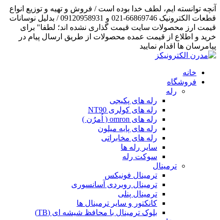
آنچه توانسته ایم، لطف خدا بوده است / فروش و تهیه و توزیع انواع
قطعات الکترونیک 66869746-021 و 09120958931 / بدلیل نوسانات
قیمت ارز محصولات سایت قیمت گذاری نشده اند؛ لطفا" برای
خرید و اطلاع از قیمت عمده محصولات از طریق ارسال پیام در
پیامرسان ها اقدام نمایید
خانه
فروشگاه
رله
رله های پکیجی
رله های کولری NT90
رله های omron ( اُمرُن )
رله های پایه میلون
رله های مخابراتی
سایر رله ها
سوکت رله
ترمینال
ترمینال فونیکس
ترمینال روبردی آسانسوری
ترمینال پنلی
کانکتور و سایر ترمینال ها
بلوک ترمینال با محافظ شیشه ای (TB)