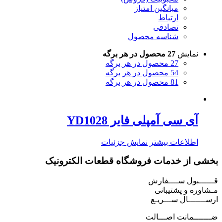
میانگین امتیاز
ارتباط
تصادفی
شناسه محصول
نمایش
27 محصول در هر برگه
27 محصول در هر برگه
54 محصول در هر برگه
81 محصول در هر برگه
آی سی آمپلی فایر YD1028
اطلاعات بیشتر
نمایش جزئیات
بخشی از خدمات فروشگاه قطعات الکترونیک
قــــــبول ســــفارش
مـشاوره و پشتیبانی
ارســـــــال ســـریـع
ضـــــــمانت اصـــالت