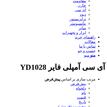
مقاومت
خازن
آی سی
دیود
ترانزیستور
پتانسیومتر
سایر
ابزار و تجهیزات
راهنمای خرید
مقالات
تماس با ما
جست و جو
منو
منو
آی سی آمپلی فایر YD1028
مرتب سازی بر اساس
پیش‌فرض
پیش‌فرض
دلخواه
نام
قیمت
تاریخ
محبوبیت (فروش)