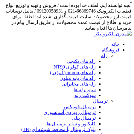
آنچه توانسته ایم، لطف خدا بوده است / فروش و تهیه و توزیع انواع
قطعات الکترونیک 66869746-021 و 09120958931 / بدلیل نوسانات
قیمت ارز محصولات سایت قیمت گذاری نشده اند؛ لطفا" برای
خرید و اطلاع از قیمت عمده محصولات از طریق ارسال پیام در
پیامرسان ها اقدام نمایید
خانه
فروشگاه
رله
رله های پکیجی
رله های کولری NT90
رله های omron ( اُمرُن )
رله های پایه میلون
رله های مخابراتی
سایر رله ها
سوکت رله
ترمینال
ترمینال فونیکس
ترمینال روبردی آسانسوری
ترمینال پنلی
کانکتور و سایر ترمینال ها
بلوک ترمینال با محافظ شیشه ای (TB)