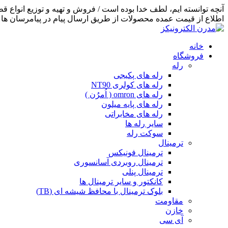
اطلاع از قیمت عمده محصولات از طریق ارسال پیام در پیامرسان ها اق
خانه
فروشگاه
رله
رله های پکیجی
رله های کولری NT90
رله های omron ( اُمرُن )
رله های پایه میلون
رله های مخابراتی
سایر رله ها
سوکت رله
ترمینال
ترمینال فونیکس
ترمینال روبردی آسانسوری
ترمینال پنلی
کانکتور و سایر ترمینال ها
بلوک ترمینال با محافظ شیشه ای (TB)
مقاومت
خازن
آی سی