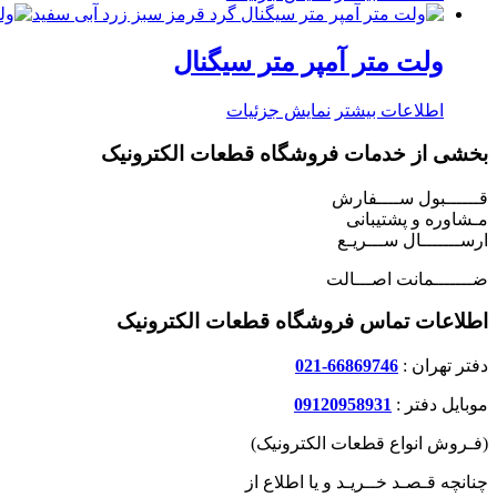
ولت متر آمپر متر سیگنال
اطلاعات بیشتر
نمایش جزئیات
بخشی از خدمات فروشگاه قطعات الکترونیک
قــــــبول ســــفارش
مـشاوره و پشتیبانی
ارســـــــال ســـریـع
ضـــــــمانت اصـــالت
اطلاعات تماس فروشگاه قطعات الکترونیک
دفتر تهران :
66869746-021
موبایل دفتر :
09120958931
(فـروش انواع قطعات الکترونیک)
چنانچه قـصـد خــریـد و یا اطلاع از