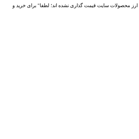
 و توزیع انواع قطعات الکترونیک 66869746-021 و 09120958931 / بدلیل نوسانات قیمت ارز محصولات سایت قیمت گذاری نشده اند؛ لطفا" برای خرید و