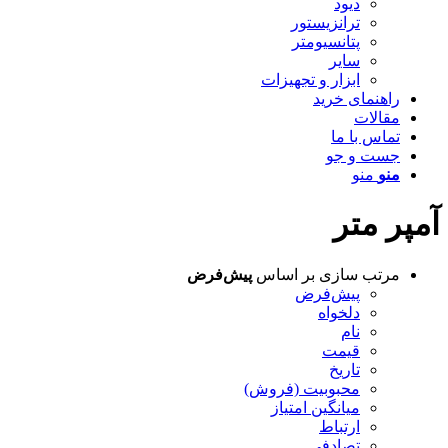
دیود
ترانزیستور
پتانسیومتر
سایر
ابزار و تجهیزات
راهنمای خرید
مقالات
تماس با ما
جست و جو
منو
منو
آمپر متر
مرتب سازی بر اساس
پیش‌فرض
پیش‌فرض
دلخواه
نام
قیمت
تاریخ
محبوبیت (فروش)
میانگین امتیاز
ارتباط
تصادفی