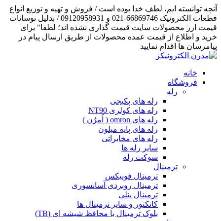
آنچه توانسته ایم، لطف خدا بوده است / فروش و تهیه و توزیع انواع
قطعات الکترونیک 66869746-021 و 09120958931 / بدلیل نوسانات
قیمت ارز محصولات سایت قیمت گذاری نشده اند؛ لطفا" برای
خرید و اطلاع از قیمت عمده محصولات از طریق ارسال پیام در
پیامرسان ها اقدام نمایید
خانه
فروشگاه
رله
رله های پکیجی
رله های کولری NT90
رله های omron ( اُمرُن )
رله های پایه میلون
رله های مخابراتی
سایر رله ها
سوکت رله
ترمینال
ترمینال فونیکس
ترمینال روبردی آسانسوری
ترمینال پنلی
کانکتور و سایر ترمینال ها
بلوک ترمینال با محافظ شیشه ای (TB)