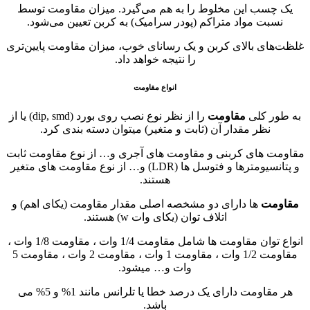
یک چسب این مخلوط را به هم می‌گیرد. میزان مقاومت توسط
نسبت مواد متراکم (پودر سرامیک) به کربن تعیین می‌شود.
غلظت‌های بالای کربن و یک رسانای خوب، میزان مقاومت پایین‌تری
را نتیجه خواهد داد.
انواع مقاومت
به طور کلی
مقاومت
را از نظر نوع نصب روی بورد (dip, smd) یا از
نظر مقدار آن (ثابت و متغیر) میتوان دسته بندی کرد.
مقاومت های کربنی و مقاومت های آجری و… از نوع مقاومت ثابت
و پتانسیومترها و فتوسل ها (LDR) و… از نوع مقاومت های متغیر
هستند.
مقاومت
ها دارای دو مشخصه اصلی مقدار مقاومت (یکای اهم) و
اتلاف توان (یکای وات w) هستند.
انواع توان مقاومت ها شامل مقاومت 1/4 وات ، مقاومت 1/8 وات ،
مقاومت 1/2 وات ، مقاومت 1 وات ، مقاومت 2 وات ، مقاومت 5
وات و… میشود.
هر مقاومت دارای یک درصد خطا یا تلرانس مانند 1% و 5% می
باشد.