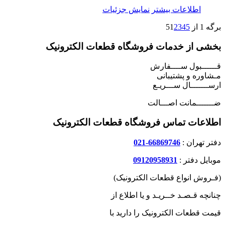
اطلاعات بیشتر
نمایش جزئیات
برگه 1 از 5
5
4
3
2
1
بخشی از خدمات فروشگاه قطعات الکترونیک
قــــــبول ســــفارش
مـشاوره و پشتیبانی
ارســـــــال ســـریـع
ضـــــــمانت اصـــالت
اطلاعات تماس فروشگاه قطعات الکترونیک
دفتر تهران :
66869746-021
موبایل دفتر :
09120958931
(فـروش انواع قطعات الکترونیک)
چنانچه قـصـد خــریـد و یا اطلاع از
قیمت قطعات الکترونیک را دارید با