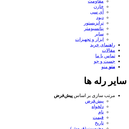
مقاومت
خازن
آی سی
دیود
ترانزیستور
پتانسیومتر
سایر
ابزار و تجهیزات
راهنمای خرید
مقالات
تماس با ما
جست و جو
منو
منو
سایر رله ها
مرتب سازی بر اساس
پیش‌فرض
پیش‌فرض
دلخواه
نام
قیمت
تاریخ
محبوبیت (فروش)