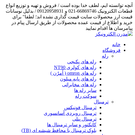
آنچه توانسته ایم، لطف خدا بوده است / فروش و تهیه و توزیع انواع
قطعات الکترونیک 66869746-021 و 09120958931 / بدلیل نوسانات
قیمت ارز محصولات سایت قیمت گذاری نشده اند؛ لطفا" برای
خرید و اطلاع از قیمت عمده محصولات از طریق ارسال پیام در
پیامرسان ها اقدام نمایید
خانه
فروشگاه
رله
رله های پکیجی
رله های کولری NT90
رله های omron ( اُمرُن )
رله های پایه میلون
رله های مخابراتی
سایر رله ها
سوکت رله
ترمینال
ترمینال فونیکس
ترمینال روبردی آسانسوری
ترمینال پنلی
کانکتور و سایر ترمینال ها
بلوک ترمینال با محافظ شیشه ای (TB)