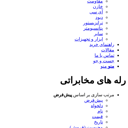
مقاومت
خازن
آی سی
دیود
ترانزیستور
پتانسیومتر
سایر
ابزار و تجهیزات
راهنمای خرید
مقالات
تماس با ما
جست و جو
منو
منو
رله های مخابراتی
مرتب سازی بر اساس
پیش‌فرض
پیش‌فرض
دلخواه
نام
قیمت
تاریخ
محبوبیت (فروش)