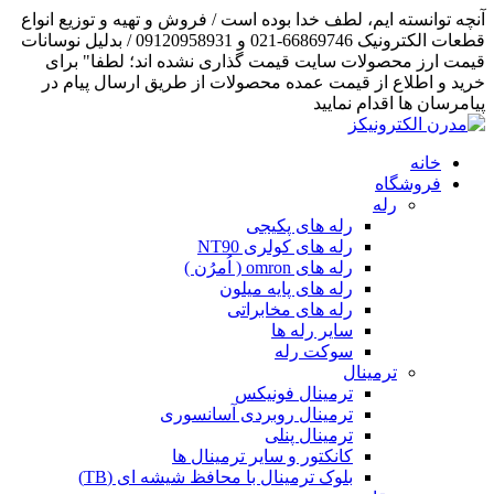
آنچه توانسته ایم، لطف خدا بوده است / فروش و تهیه و توزیع انواع
قطعات الکترونیک 66869746-021 و 09120958931 / بدلیل نوسانات
قیمت ارز محصولات سایت قیمت گذاری نشده اند؛ لطفا" برای
خرید و اطلاع از قیمت عمده محصولات از طریق ارسال پیام در
پیامرسان ها اقدام نمایید
خانه
فروشگاه
رله
رله های پکیجی
رله های کولری NT90
رله های omron ( اُمرُن )
رله های پایه میلون
رله های مخابراتی
سایر رله ها
سوکت رله
ترمینال
ترمینال فونیکس
ترمینال روبردی آسانسوری
ترمینال پنلی
کانکتور و سایر ترمینال ها
بلوک ترمینال با محافظ شیشه ای (TB)