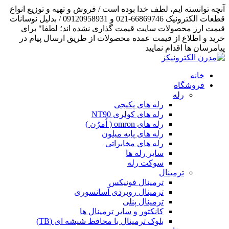
آنچه توانسته ایم، لطف خدا بوده است / فروش و تهیه و توزیع انواع
قطعات الکترونیک 66869746-021 و 09120958931 / بدلیل نوسانات
قیمت ارز محصولات سایت قیمت گذاری نشده اند؛ لطفا" برای
خرید و اطلاع از قیمت عمده محصولات از طریق ارسال پیام در
پیامرسان ها اقدام نمایید
خانه
فروشگاه
رله
رله های پکیجی
رله های کولری NT90
رله های omron ( اُمرُن )
رله های پایه میلون
رله های مخابراتی
سایر رله ها
سوکت رله
ترمینال
ترمینال فونیکس
ترمینال روبردی آسانسوری
ترمینال پنلی
کانکتور و سایر ترمینال ها
بلوک ترمینال با محافظ شیشه ای (TB)