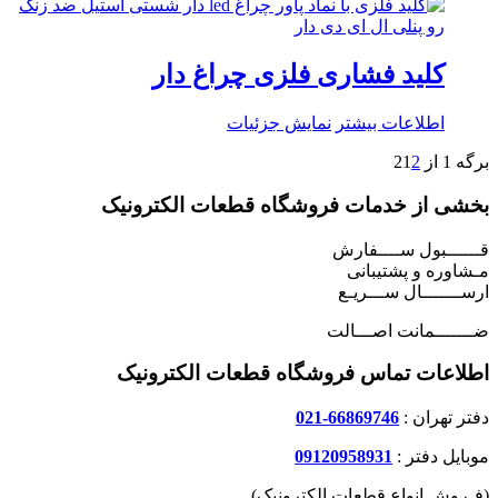
کلید فشاری فلزی چراغ دار
اطلاعات بیشتر
نمایش جزئیات
برگه 1 از 2
2
1
بخشی از خدمات فروشگاه قطعات الکترونیک
قــــــبول ســــفارش
مـشاوره و پشتیبانی
ارســـــــال ســـریـع
ضـــــــمانت اصـــالت
اطلاعات تماس فروشگاه قطعات الکترونیک
دفتر تهران :
66869746-021
موبایل دفتر :
09120958931
(فـروش انواع قطعات الکترونیک)