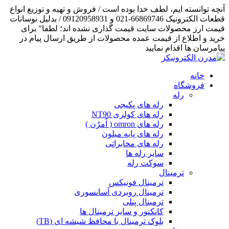
آنچه توانسته ایم، لطف خدا بوده است / فروش و تهیه و توزیع انواع
قطعات الکترونیک 66869746-021 و 09120958931 / بدلیل نوسانات
قیمت ارز محصولات سایت قیمت گذاری نشده اند؛ لطفا" برای
خرید و اطلاع از قیمت عمده محصولات از طریق ارسال پیام در
پیامرسان ها اقدام نمایید
خانه
فروشگاه
رله
رله های پکیجی
رله های کولری NT90
رله های omron ( اُمرُن )
رله های پایه میلون
رله های مخابراتی
سایر رله ها
سوکت رله
ترمینال
ترمینال فونیکس
ترمینال روبردی آسانسوری
ترمینال پنلی
کانکتور و سایر ترمینال ها
بلوک ترمینال با محافظ شیشه ای (TB)