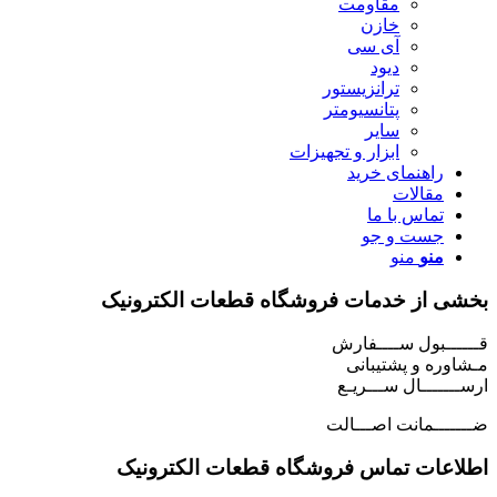
مقاومت
خازن
آی سی
دیود
ترانزیستور
پتانسیومتر
سایر
ابزار و تجهیزات
راهنمای خرید
مقالات
تماس با ما
جست و جو
منو
منو
بخشی از خدمات فروشگاه قطعات الکترونیک
قــــــبول ســــفارش
مـشاوره و پشتیبانی
ارســـــــال ســـریـع
ضـــــــمانت اصـــالت
اطلاعات تماس فروشگاه قطعات الکترونیک