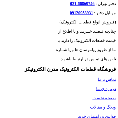
دفتر تهران :
66869746-021
موبایل دفتر :
09120958931
(فـروش انواع قطعات الکترونیک)
چنانچه قـصـد خــریـد و یا اطلاع از
قیمت قطعات الکترونیک را دارید با
ما از طریق پیامرسان ها و یا شماره
تلفن های تماس در ارتباط باشیـد.
فروشگاه قطعات الکترونیک مدرن الکترونیکز
تماس با ما
درباره ی ما
صفحه نخست
وبلاگ و مقالات
قوانین و راهنمای خرید